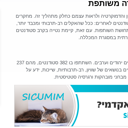
רה משותפת
יון והדמוקרטיה ולראות עצמם כחלק מתהליך זה. מחקרים
דנטים לאחרים: ככל שהאקלים רב-תרבותי ומכבד יותר,
חושת השותפות. עם זאת, קיימת נטייה בקרב סטודנטים
חברתית במסגרת המכללה.
המחקר נערך במכללה לחינוך בישראל שבה לומדים סטודנטים יהודים וערבים. השתתפו בו 382 סטודנטים, מהם 237
14 ערבים. הכלי המחקרי היה שאלון שכלל 56 היגדים בנושאים של שוויון, רב-תרבותיות, שייכות, ידע על
מבחני מובהקות ורגרסיה סטטיסטית.