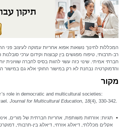
המכללות לחינוך נושאות אפוא אחריות עמוקה לעיצוב פני ה
רב-תרבותי, טיפוח מפגשים בין קבוצות וקידום ערכי סובלנות ושו
חברתי אמיתי. שינוי כזה עשוי להוות בסיס לחברה שוויונית יו
והדמוקרטיה נבחנת לא רק במישור החוקי אלא גם במישור הער
מקור
’s role in democratic and multicultural societies:
rael.
Journal for Multicultural Education
,
18
(4), 330-342.
תגיות:
אזרחות משותפת
,
אחריות חברתית של מורים
,
אינ
אקלים מכללתי
,
דיאלוג אזרחי
,
דיאלוג בין-תרבותי
,
דמוקרט