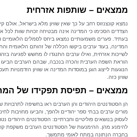
ממצאים – שותפות אזרחית
נמצא קונצנזוס רחב על כך שאין שוויון מלא בישראל, אולם 
הצדדים הסכימו כי המדינה אינה מבטיחה זכויות שוות לכל אזר
בעתיד. פערים משמעותיים נמצאו ביחס לסמלים הלאומיים ולז
המדינה, בעוד ערבים ביקשו הכללה של זהותם הלאומית והתרבות
לשייכות אזרחית, ואילו ערבים התנגדו לו מחשש לפגיעה בזה
הוראת השפה הערבית והכרה בנכבה, שבהם הערבים הביעו ת
הנוגעות לייצוג הוגן במוסדות המדינה או שוויון הזדמנויות תע
שוויון כזה.
ממצאים – תפיסת תפקידו של המח
הן הסטודנטים היהודים והן הערבים ראו בחשיפה לתרבויות ש
מורים ערבים בבתי ספר יהודיים ולהפך, והביעו מחויבות לחינו
לעסוק בנושאים פוליטיים וחברתיים: הסטודנטים היהודים נטו י
להימנע מהן. ההימנעות של הסטודנטים הערבים משקפת קושי ל
בחברה הנתונה במתח לאומי מתמשך.