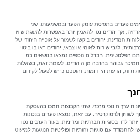
קיימים פערים בתפיסת עומק הפער ובמשמעותו. שני
חיה, אך יהודים נטו להאמין יותר באפשרות להשגת שוויון
הות המדינה: יהודים ביקשו לשמור על אופייה היהודי של
ית. לגבי שירות לאומי או צבאי, יהודים ראו בו ביטוי
ותם הפלסטינית. הבדלים נוספים נמצאו בנושאים כמו
מיכה גבוהה בהרבה מן היהודים. לעומת זאת, בשאלות
סוקתיות, הדעות היו דומות, והוסכם כי יש לפעול לקידום
נך
ונות ערך חינוכי מרכזי. שתי הקבוצות תמכו בהעסקת
ך לשוויון ולדמוקרטיה. עם זאת, נמצאו פערים בנכונות
ותר לדון בסוגיות חברתיות ומדיניות, בעוד הערבים נטו
התמודד עם סוגיות זהותיות ופוליטיות הנוגעות למיעוט