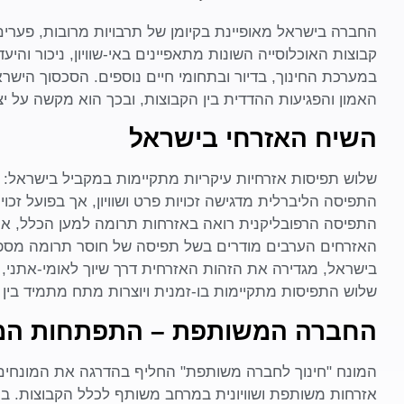
החברה בישראל מאופיינת בקיומן של תרבויות מרובות, פערים 
קבוצות האוכלוסייה השונות מתאפיינים באי-שוויון, ניכור והיע
במערכת החינוך, בדיור ובתחומי חיים נוספים. הסכסוך הישר
האמון והפגיעות ההדדית בין הקבוצות, ובכך הוא מקשה על יצ
השיח האזרחי בישראל
שלוש תפיסות אזרחיות עיקריות מתקיימות במקביל בישראל: ה
התפיסה הליברלית מדגישה זכויות פרט ושוויון, אך בפועל זכו
התפיסה הרפובליקנית רואה באזרחות תרומה למען הכלל, או
האזרחים הערבים מודרים בשל תפיסה של חוסר תרומה מספק
בישראל, מגדירה את הזהות האזרחית דרך שיוך לאומי-אתני, ו
שלוש התפיסות מתקיימות בו-זמנית ויוצרות מתח מתמיד בין ע
החברה המשותפת – התפתחות המ
המונח "חינוך לחברה משותפת" החליף בהדרגה את המונחים "
אזרחות משותפת ושוויונית במרחב משותף לכלל הקבוצות. בניג