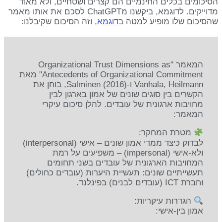
הסיכומים בכלים החינמיים הם קצרים ושטחיים, ולא מאוד
מדוייקים. לדוגמא, ביקשנו מChatGPT לסכם את אותו מאמר
שהסיכום שלו מופיע למטה ב
דוגמא
, וזה הסיכום שקיבלנו:
המאמר "Organizational Trust Dimensions as
Antecedents of Organizational Commitment" מאת
Vanhala, Heilmann ו-Salminen (2016), בוחן את
הקשרים בין סוגים שונים של אמון בארגון לבין
מחויבות ארגונית של עובדים. להלן סיכום עיקרי
המאמר:
מטרת המחקר:
לבדוק כיצד ממדי אמון שונים – אישי (interpersonal)
ולא-אישי (impersonal) – משפיעים על רמת
המחויבות הארגונית של עובדים בשני תחומים
תעשייתיים שונים: תעשיית היערות (עובדים כחולים)
וחברת ICT (עובדים לבנים) בפינלנד.
הגדרות עיקריות:
אמון בין-אישי: