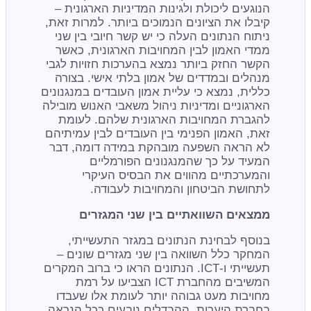
הנוגעים ליכולת ולגינות המדיניות הארגונית –
קיבלו את הציונים הנמוכים ביותר. למרות זאת,
ניתוח הנתונים העלה כי יש קשר חיובי בין שני
ממדי האמון לבין המחויבות הארגונית, כאשר
הקשר החזק ביותר נמצא בהערכות חזויות לגבי
מנהלים ובמדדים של אמון בלתי אישי. בצורה
כללית, נמצא כי עליית אמון העובדים במנגנונים
הארגוניים ומדיניות ניהול משאבי האנוש מובילה
להגברת המחויבות הארגונית שלהם. לעומת
זאת, האמון הפנימי בין העובדים לבין עמיתיהם
לא הראה השפעה מובהקת במידה דומה, דבר
המעיד על כך שהמנגנונים הפורמליים
והמערכתיים מהווים את הבסיס העיקרי
לתחושת הביטחון והמחויבות לעבודה.
ממצאים השוואתיים בין שני המגזרים
בנוסף לבחינת הנתונים במגזר התעשייתי,
המחקר כלל השוואה בין שני מגזרים שונים –
תעשייתי ו-ICT. הנתונים הראו כי ברוב המקרים
המשיבים מהחברת ICT הצביעו על רמת
מחויבות מעט גבוהה יותר לעומת אלו שעבדו
בחברת היערות. ההבדלים נובעים ככל הנראה