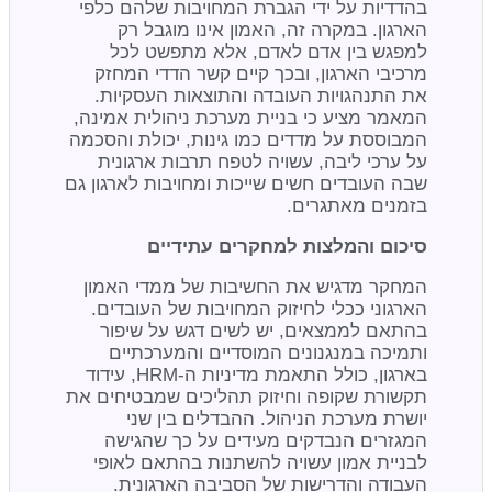
בהדדיות על ידי הגברת המחויבות שלהם כלפי
הארגון. במקרה זה, האמון אינו מוגבל רק
למפגש בין אדם לאדם, אלא מתפשט לכל
מרכיבי הארגון, ובכך קיים קשר הדדי המחזק
את התנהגויות העובדה והתוצאות העסקיות.
המאמר מציע כי בניית מערכת ניהולית אמינה,
המבוססת על מדדים כמו גינות, יכולת והסכמה
על ערכי ליבה, עשויה לטפח תרבות ארגונית
שבה העובדים חשים שייכות ומחויבות לארגון גם
בזמנים מאתגרים.
סיכום והמלצות למחקרים עתידיים
המחקר מדגיש את החשיבות של ממדי האמון
הארגוני ככלי לחיזוק המחויבות של העובדים.
בהתאם לממצאים, יש לשים דגש על שיפור
ותמיכה במנגנונים המוסדיים והמערכתיים
בארגון, כולל התאמת מדיניות ה-HRM, עידוד
תקשורת שקופה וחיזוק תהליכים שמבטיחים את
יושרת מערכת הניהול. ההבדלים בין שני
המגזרים הנבדקים מעידים על כך שהגישה
לבניית אמון עשויה להשתנות בהתאם לאופי
העבודה והדרישות של הסביבה הארגונית.