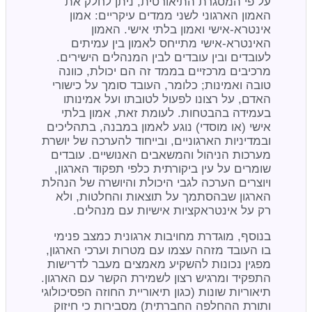
על פי המסגרת התיאורטית, ניתן לחלק את
האמון הארגוני לשני ממדים עיקריים: אמון
אינטרא-אישי ואמון בלתי אישי. האמון
האינטרא-אישי מתייחס לאמון בין עמיתים
לעובדים ובין עובדים לבין המנהלים הישירים.
מרכיבים מרכזיים בממד זה הם יכולת, כוונה
טובה ואמינות; כלומר, העובד סומך על כישורי
האדם, על רצונו לפעול לטובתו ועל אמינותו
בעמידה בהבטחות. לעומת זאת, אמון בלתי
אישי (או מוסדי) נוגע לאמון במבנה, בתהליכים
ובמדיניות הארגוניים, ובייחוד להערכה של יושרת
מערכות הניהול והמשאבים האנושיים. עובדים
שומרים על עין ביקורתית כלפי תפקוד הארגון,
ויוצרים הערכה לגבי היכולת והיושרה של הנהלת
הארגון שבהסתמך על תוצאות והחלטות, ולא
רק על אינטראקציות אישיות עם מנהלים.
בנוסף, מוגדרת מחויבות ארגונית כמצב פנימי
בו העובד מזהה עצמו עם מטרות וערכי הארגון,
מפגין נכונות להשקיע מאמצים מעבר לדרישות
התפקיד ומרגיש רצון לשמירת הקשר עם הארגון.
תיאוריות שונות (כגון תיאוריית החוזה הפסיכולוגי
ותורת ההחלפה החברתית) מסבירות כי חיזוק