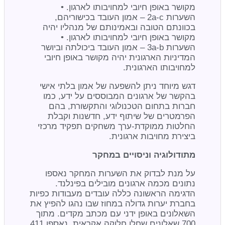
מקושר באופן חיובי למחויבותו לארגון. •
השערות 2a-c – אמון העובד בכישוריהם,
בכוונתם הטובה ובאמינותם של מנהליו יהיה
מקושר באופן חיובי למחויבותו לארגון. •
השערות 3a-b – אמון העובד ביכולתה וביושר
המדיניות הארגונית יהיה מקושר באופן חיובי
למחויבותו הארגונית.
דגש מיוחד ניתן להשפעה של אמון בלתי אישי
בהקשר של ארגונים המבוססים על ידע, כמו
חברות בתחום הטכנולוגי והתקשורת, בהם
הפרמטרים של שיתוף ידע, חדשנות וקבלת
החלטות ממוקדת-ערך משחקים תפקיד מרכזי
ביצירת מחויבות ארגונית.
מתודולוגיה וניסויים במחקר
על מנת לבדוק את השערות המחקר נאספו
נתונים מכמה ארגונים מובילים בפינלנד.
הדגימה הראשונה כללה עובדים מעבודות כפיות
בחברת יערות גדולה במחוז שבו נהגו להפיץ את
השאלונים באופן ידני עם מכתב מקדים. מתוך
700 שאלונים שחלו חלוקה אקראית, נאספו 411