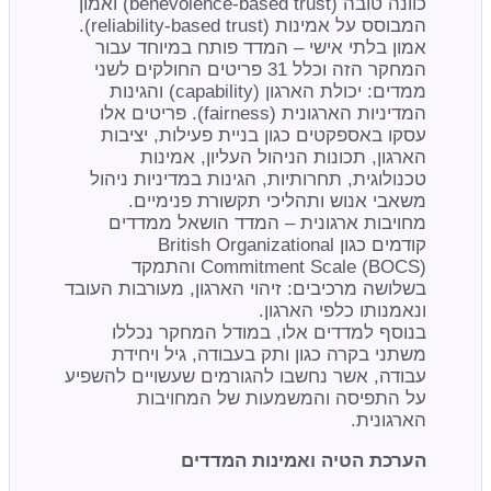
כוונה טובה (benevolence-based trust) ואמון
המבוסס על אמינות (reliability-based trust).
אמון בלתי אישי – המדד פותח במיוחד עבור
המחקר הזה וכלל 31 פריטים החולקים לשני
ממדים: יכולת הארגון (capability) והגינות
המדיניות הארגונית (fairness). פריטים אלו
עסקו באספקטים כגון בניית פעילות, יציבות
הארגון, תכונות הניהול העליון, אמינות
טכנולוגית, תחרותיות, הגינות במדיניות ניהול
משאבי אנוש ותהליכי תקשורת פנימיים.
מחויבות ארגונית – המדד הושאל ממדדים
קודמים כגון British Organizational
Commitment Scale (BOCS) והתמקד
בשלושה מרכיבים: זיהוי הארגון, מעורבות העובד
ונאמנותו כלפי הארגון.
בנוסף למדדים אלו, במודל המחקר נכללו
משתני בקרה כגון ותק בעבודה, גיל ויחידת
עבודה, אשר נחשבו להגורמים שעשויים להשפיע
על התפיסה והמשמעות של המחויבות
הארגונית.
הערכת הטיה ואמינות המדדים