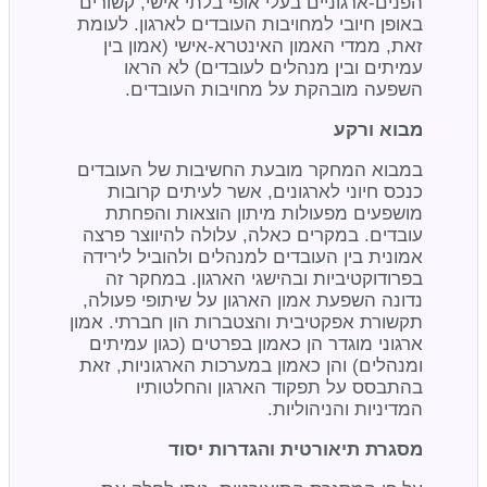
הפנים-ארגוניים בעלי אופי בלתי אישי, קשורים
באופן חיובי למחויבות העובדים לארגון. לעומת
זאת, ממדי האמון האינטרא-אישי (אמון בין
עמיתים ובין מנהלים לעובדים) לא הראו
השפעה מובהקת על מחויבות העובדים.
מבוא ורקע
במבוא המחקר מובעת החשיבות של העובדים
כנכס חיוני לארגונים, אשר לעיתים קרובות
מושפעים מפעולות מיתון הוצאות והפחתת
עובדים. במקרים כאלה, עלולה להיווצר פרצה
אמונית בין העובדים למנהלים ולהוביל לירידה
בפרודוקטיביות ובהישגי הארגון. במחקר זה
נדונה השפעת אמון הארגון על שיתופי פעולה,
תקשורת אפקטיבית והצטברות הון חברתי. אמון
ארגוני מוגדר הן כאמון בפרטים (כגון עמיתים
ומנהלים) והן כאמון במערכות הארגוניות, זאת
בהתבסס על תפקוד הארגון והחלטותיו
המדיניות והניהוליות.
מסגרת תיאורטית והגדרות יסוד