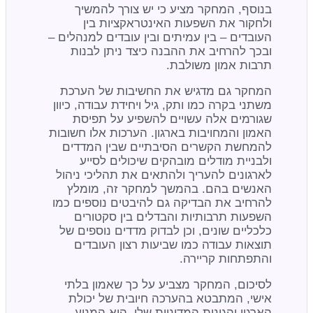
בנוסף, המחקר מציע כי יש צורך להמשיך
ולחקור את השפעות האינטראקציות בין
העובדים – בין עמיתים ובין עובדים למנהלים –
ובכך להרחיב את ההבנה כיצד ניתן לבנות
תרבות אמון משולבת.
המחקר גם מדגיש את החשיבות של הערכת
משתני בקרה כמו ותק, גיל ויחידת עבודה, כיוון
שגורמים אלה עשויים להשפיע על תפיסת
האמון והמחויבות בארגון. הערכות אלו חשובות
להמחשת הקשרים הסיבתיים שבין המדדים
ולבניית מודלים מובהקים שיכולים לסייע
לארגונים להעריך ולהתאים את תהליכי ניהול
האנשים בהם. בהמשך למחקר זה, מומלץ
להרחיב את הבדיקה גם להיבטים נוספים כמו
השפעות תרבותיות והבדלים בין סקטורים
כלכליים שונים, וכן לבדוק מדדים נוספים של
תוצאות עבודה כמו שביעות רצון העובדים
והתפתחות קריירה.
לסיכום, המחקר מצביע על כך שאמון בלתי
אישי, המתבטא בהערכה חיובית של יכולת
הארגון והגינות המדיניות שלו, הוא המניע