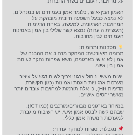
על מחויבות העובדים בשתי החברות.
האמון הבין-אישי, כלומר אמון בעמיתים או במנהלים,
לא נמצא כבעל השפעה חיובית מובהקת על
המחויבות הארגונית. למעשה, באחת הדגימות
(תעשיית היערות) נמצא קשר שלילי בין אמון באמינות
העמיתים לבין מחויבות.
מסקנות ותרומות:
תרומה תיאורטית: המחקר מרחיב את ההבנה של
אמון לא-אישי בארגונים, נושא שפחות נחקר לעומת
אמון בין-אישי.
יישום מעשי: ניהול ארגוני צריך לשים דגש על עיצוב
מערכות ארגוניות הוגנות ואמינות (כגון תקשורת,
מדיניות HR), כי אלה תורמות למחויבות עובדים יותר
מאשר יחסים אישיים.
במיוחד בארגונים מבוזרים/מורכבים (כמו ICT),
שבהם קשה לבסס אמון אישי, יש חשיבות מוגברת
למערכות המשרה אמון כללי.
מגבלות וסוגיות למחקר עתידי: