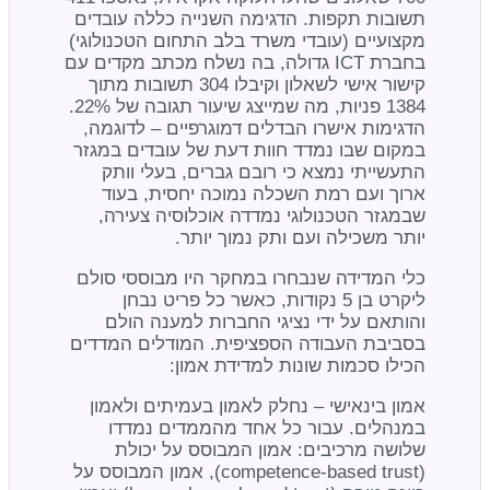
תשובות תקפות. הדגימה השנייה כללה עובדים
מקצועיים (עובדי משרד בלב התחום הטכנולוגי)
בחברת ICT גדולה, בה נשלח מכתב מקדים עם
קישור אישי לשאלון וקיבלו 304 תשובות מתוך
1384 פניות, מה שמייצג שיעור תגובה של 22%.
הדגימות אישרו הבדלים דמוגרפיים – לדוגמה,
במקום שבו נמדד חוות דעת של עובדים במגזר
התעשייתי נמצא כי רובם גברים, בעלי וותק
ארוך ועם רמת השכלה נמוכה יחסית, בעוד
שבמגזר הטכנולוגי נמדדה אוכלוסיה צעירה,
יותר משכילה ועם ותק נמוך יותר.
כלי המדידה שנבחרו במחקר היו מבוססי סולם
ליקרט בן 5 נקודות, כאשר כל פריט נבחן
והותאם על ידי נציגי החברות למענה הולם
בסביבת העבודה הספציפית. המודלים המדדים
הכילו סכמות שונות למדידת אמון:
אמון בינאישי – נחלק לאמון בעמיתים ולאמון
במנהלים. עבור כל אחד מהממדים נמדדו
שלושה מרכיבים: אמון המבוסס על יכולת
(competence-based trust), אמון המבוסס על