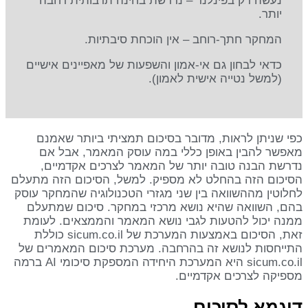
נעשה רק בפינלנד – נדרשת בחינה תרבותית רחבה
יותר.
המחקר חתך-רוחב – אין הוכחת סיבתיות.
כדאי לבחון גם אי-אמון והשפעות של מאפיינים אישיים
(למשל נטייה אישית לאמון).
כפי שניתן לראות, מדובר בסיכום תמציתי ביותר שאמנם
מאפשר להבין באופן כללי במה עוסק המאמר, אבל אם
נדרשת הבנה טובה יותר של המאמר לצרכים אקדמיים,
הסיכום הזה בהחלט לא מספיק. למשל, הסיכום הזה מתעלם
לחלוטין מההשוואה בין שני מגזרי הטכנולוגיה שהמחקר עוסק
בהם, השוואה שהיא נושא מרכזי במחקר. סיכום שמתעלם
ממנה יכול להטעות לגבי נושא המאמר והממצאים. לעומת
זאת, הסיכום באמצעות המערכת של sicum.co.il כוללת
התייחסות לנושא זה בהרחבה. מערכת סיכום המאמרים של
sicum.co.il היא המערכת היחידה המספקת סיכומי AI ברמה
מספיקה לצרכים אקדמיים.
דוגמא לסיכום