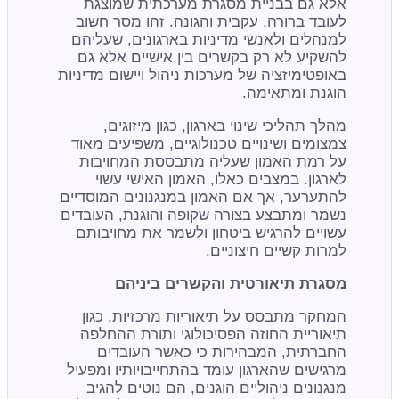
אלא גם בבניית מסגרת מערכתית שמוצגת
לעובד ברורה, עקבית והגונה. זהו מסר חשוב
למנהלים ולאנשי מדיניות בארגונים, שעליהם
להשקיע לא רק בקשרים בין אישיים אלא גם
באופטימיזציה של מערכות ניהול ויישום מדיניות
הוגנת ומתאימה.
מהלך תהליכי שינוי בארגון, כגון מיזוגים,
צמצומים ושינויים טכנולוגיים, משפיעים מאוד
על רמת האמון שעליה מתבססת המחויבות
לארגון. במצבים כאלו, האמון האישי עשוי
להתערער, אך אם האמון במנגנונים המוסדיים
נשמר ומתבצע בצורה שקופה והוגנת, העובדים
עשויים להרגיש ביטחון ולשמר את מחויבותם
למרות קשיים חיצוניים.
מסגרת תיאורטית והקשרים ביניהם
המחקר מתבסס על תיאוריות מרכזיות, כגון
תיאוריית החוזה הפסיכולוגי ותורת ההחלפה
החברתית, המבהירות כי כאשר העובדים
מרגישים שהארגון עומד בהתחייבויותיו ומפעיל
מנגנונים ניהוליים הוגנים, הם נוטים להגיב