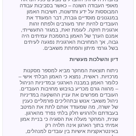
מאופי העבודה השונה – כאשר בסביבות עבודה
המבוססות על ידע וחדשנות, חשיבות האמון
במנגנונים מוסדיים גוברת, דבר המעודד את
העובדים להיות יותר מעורבים ולפתח זהות
ארגונית חזקה. לעומת זאת, במגזר התעשייתי,
אמנם הערך של האמון בהסמכת עמיתים היה
גבוה, אך המחויבות הארגונית נפגעה לעיתים
בשל גורמי מיתון והפחתת משאבים.
דיון והשלכות מעשיות
ניתוח תוצאות המחקר מביא למספר מסקנות
מרכזיות. ראשית, נמצא כי האמון הבלתי אישי –
כלומר האמון במבנה הארגוני ובמדיניות הניהול
– מהווה גורם מכריע בגיבוש מחויבות העובדים.
העובדים מפרשים את עניין ההשקעה במדיניות
ניהול משאבי אנוש ובתהליכים פורמליים כענין
של יושרה, מה שמעודד אותם לתת את המיטב
בעבודתם ולהרגיש חלק בלתי נפרד מהארגון.
שנית, המחקר מעלה את הסוגיה כי בניית אמון
אמיתי בתוך הארגון אינה תלויה רק
באינטראקציות אישיות בין עובדים למנהלים,