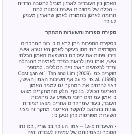
האמון בין העובדים לארגון מוביל לתגובה הדדית
– הכלה של מחויבות אישית ונכונות לתת
תרומה לארגון בתמורה לאמון שהארגון מעניק
לעובד.
סקירת ספרות והשערות המחקר
בסקירת הספרות ניתן לראות כי רוב המחקרים
הקודמים התייחסו בעיקר לאמון האינטרא-אישי,
וזירזו פחות את עיסוקם בהשפעת האמון הבלתי
אישי, אותו ניתן לראות כמדד לאמינות ההנהלה
ומדד לביצועים הארגוניים הכוללים. למספר
חוקרים כמו Tan and Lim (2009) ו־Costigan et
al. (1998) צוין כי על אף חשיבות האמון האישי,
ראוי להרחיב את המחקר גם לממד האמון
הארגוני הכולל. בנוסף, חלק מהמחקרים מצאו
כי אמון עמיתים חיובי משפיע על מחויבות
העובד, בעוד שמחקרים אחרים מצאו תמורות
שונות בהתאם להקשר הארגוני. מחקר זה מציג
השערות מפורטות בהן נטען כי:
• השערות 1a-c – אמון העובד בכישוריו, בכוונתו
הטובה ובאמינותם של עמיתיו לעבודה יהיה