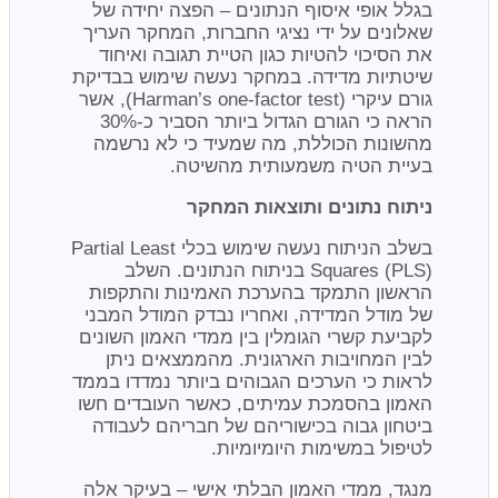
בגלל אופי איסוף הנתונים – הפצה יחידה של
שאלונים על ידי נציגי החברות, המחקר העריך
את הסיכוי להטיות כגון הטיית תגובה ואיחוד
שיטתיות מדידה. במחקר נעשה שימוש בבדיקת
גורם עיקרי (Harman’s one-factor test), אשר
הראה כי הגורם הגדול ביותר הסביר כ-30%
מהשונות הכוללת, מה שמעיד כי לא נרשמה
בעיית הטיה משמעותית מהשיטה.
ניתוח נתונים ותוצאות המחקר
בשלב הניתוח נעשה שימוש בכלי Partial Least
Squares (PLS) בניתוח הנתונים. השלב
הראשון התמקד בהערכת האמינות והתקפות
של מודל המדידה, ואחריו נבדק המודל המבני
לקביעת קשרי הגומלין בין ממדי האמון השונים
לבין המחויבות הארגונית. מהממצאים ניתן
לראות כי הערכים הגבוהים ביותר נמדדו בממד
האמון בהסמכת עמיתים, כאשר העובדים חשו
ביטחון גבוה בכישוריהם של חבריהם לעבודה
לטיפול במשימות היומיומיות.
מנגד, ממדי האמון הבלתי אישי – בעיקר אלה