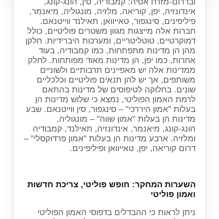
ובדרום-מזרח אסיה: קמבודיה, סין, הונג-קונג,
אינדונזיה, יפן, קוריאה, מלזיה, מונגוליה, מיאנמר,
פיליפינים, סינגפור, טאייוואן, תאילנד ווייטנאם.
חברות אלה מייצגות מגוון משטרים פוליטיים, כולל
דמוקרטיים, טוטליטריים, ומערכות היברידיות. חלקן
מהן הן מדינות מתפתחות, כמו קמבודיה, בעוד
אחרות, כמו יפן, הן מדינות מאוד מפותחות. לחלק
ממדינות אלה יש מאפיינים תרבותיים ולשוניים
משותפים, אך יש להן תנאים פוליטיים וכלכליים
שונים. בחלוקה לטיפוסים של מדינות בהתאם
לרמת האמון הפוליטי, נמצא כי שלוש מדינות הן
בעלות "אמון היררכי" – סינגפור, סין ווייטנאם. שבע
מדינות הן בעלות "אמון שווה" – מונגוליה,
הונג-קונג, מיאנמר, אינדונזיה, תאילנד, קמבודיה
ומלזיה. ארבע מדינות הן בעלות "אמון פרדוקסלי" –
דרום קוריאה, יפן, טאייוואן ופיליפינים.
השערות המחקר: חופש פוליטי, צריכת חדשות
ואמון פוליטי
ניתן לראות כי ההבדלים בדפוסי האמון הפוליטי