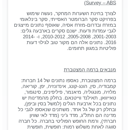
)
Survey – ABS
לצורך בחינת השערות המחקר, נעשה שימוש
בפרויקט סקר הברומטר האסייתי, סקר בינלאומי
במזרח ובדרום-מזרח אסיה, שאוסף נתונים מייצגים
לגבי עמדות ודעות. ישנם סקרים בארבעה גלים:
2001-2003, 2005-2008, 2010-2012, ו- 2014-
2016. נתונים אלה הם מקור טוב לגילוי דעות
פוליטיות במגוון תחומים.
מנבאים ברמה המצטברת
ברמה המצטברת, נאספו נתונים של 14 חברות:
קמבודיה, סין, הונג-קונג, אינדונזיה, יפן, קוריאה,
מלזיה, מונגוליה, מיאנמר, פיליפינים, סינגפור,
טאייוואן, תאילנד ווייטנאם. בחלק מהמדינות יש
נתונים בכל ארבעת הגלים (למשל בסין וביפן),
ובחלק רק של גל אחד. משתנים שנאספו לגבי כל
מדינה הם התל"ג, מדד ג'יני (מדד לאי שוויון
חברתי), ורמת החופש הפוליטי בחברה. כל חברה
סווגה לאחת משלוש רמות: חופשית, חופשית