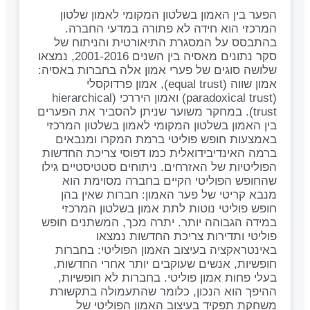
הפער בין האמון בשלטון המקומי לאמון שלטון
המרכזי הוא חידה לא פתורה במדעי החברה.
בהתבסס על המסגרת התיאורטית והניתוח של
סקר נתונים מאסיה בין השנים 2001-2016, נמצאו
שלושה סוגים של פערי אמון אלה בחברות באסיה:
אמון שווה (equal trust), אמון פרדוקסלי
(paradoxical trust) ואמון היררכי (hierarchical
trust). במחקר משוער שניתן להסביר את הפערים
בין האמון בשלטון המקומי לאמון בשלטון המרכזי
באמצעות חופש פוליטי ברמת המקרו ומנבאים
ברמה האינדיבידואלית כמו דפוסי צריכת החדשות
הפוליטיות של האזרחים. ניתוחים סטטיסטיים גילו
שהחופש הפוליטי הקיים בחברה מסוימת הוא
מנבא קריטי של פער האמון: חברות שאין בהן
חופש פוליטי נוטות לתת אמון בשלטון המרכזי
במידה הגבוהה יותר. יתרה מכך, המשתנים חופש
פוליטי ותדירות צריכת החדשות נמצאו
באינטראקציה בעיצוב האמון הפוליטי: בחברות
חופשיות, אנשים שעוקבים יותר אחרי החדשות,
בעלי פחות אמון פוליטי. בחברות לא חופשיות,
ההיפך הוא הנכון, כלומר שהתעמולה בתקשורת
משחקת תפקיד בעיצוב האמון הפוליטי של