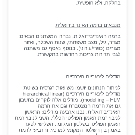
בחלקה, ולא חופשית.
מנבאים ברמה האינדיבידואלית
ברמה האינדיבידואלית, נבחרו המשתנים הבאים:
מגדר, גיל, מצב משפחתי, שנות השכלה, ואזור
מגורים (כפרי/עירוני). בנוסף נאסף גם משתנה
לגבי תדירות צריכות החדשות בתקשורת.
מודלים לינאריים היררכיים
לניתוח הנתונים יושמו משוואות רגרסיה בשיטת
מודלים לינאריים היררכיים (hierarchical linear
modelling – HLM). מודלים אלה לוקחים בחשבון
גם את הרמה המצטברת וגם את הרמה
האינדיבידואלית. נבנו ארבעה מודלים: הראשון
לניבוי רמת האמון הפוליטי הכללי, השני לניבוי רמת
האמון הפוליטי בשלטון המקומי, השלישי לפער
באמון בין השלטון המקומי למרכזי, והרביעי לרמת