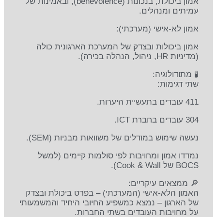
אמון ביכולת, בנכונות (benevolence), ובאמינות של
עמיתים ומנהלים.
אמון לא-אישי (מערכתי):
אמון ביכולות ובצדק של המערכת הארגונית כולה
(מדיניות HR, ניהול, הנהלה בכירה).
🧪 מתודולוגיה:
שתי דגימות:
411 עובדים בתעשיית היערות.
304 עובדים בחברת ICT.
נעשה שימוש במודלים של משוואות מבניות (SEM).
נמדדו אמון ומחויבות לפי סולמות קיימים (למשל
BOCS של Cook & Wall).
🔎 ממצאים עיקריים:
האמון הלא-אישי (המערכתי) – בפרט ביכולת ובצדק
של הארגון – נמצא כמשפיע החיובי היחיד והמשמעותי
על מחויבות העובדים בשתי החברות.