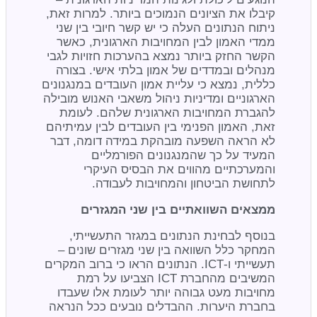
קיבלו את הציונים הנמוכים ביותר. למרות זאת,
ניתוח הנתונים העלה כי יש קשר חיובי בין שני
ממדי האמון לבין המחויבות הארגונית, כאשר
הקשר החזק ביותר נמצא בהערכות חזויות לגבי
מנהלים ובמדדים של אמון בלתי אישי. בצורה
כללית, נמצא כי עליית אמון העובדים במנגנונים
הארגוניים ומדיניות ניהול משאבי האנוש מובילה
להגברת המחויבות הארגונית שלהם. לעומת
זאת, האמון הפנימי בין העובדים לבין עמיתיהם
לא הראה השפעה מובהקת במידה דומה, דבר
המעיד על כך שהמנגנונים הפורמליים
והמערכתיים מהווים את הבסיס העיקרי
לתחושת הביטחון והמחויבות לעבודה.
ממצאים השוואתיים בין שני המגזרים
בנוסף לבחינת הנתונים במגזר התעשייתי,
המחקר כלל השוואה בין שני מגזרים שונים –
תעשייתי ו-ICT. הנתונים הראו כי ברוב המקרים
המשיבים מהחברת ICT הצביעו על רמת
מחויבות מעט גבוהה יותר לעומת אלו שעבדו
בחברת היערות. ההבדלים נובעים ככל הנראה