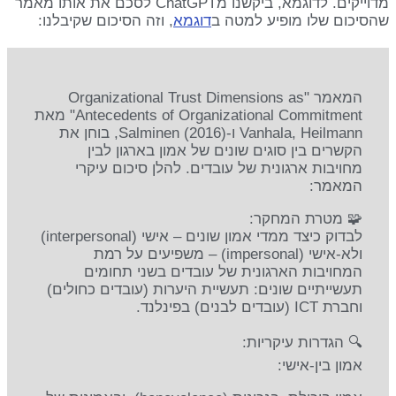
מדוייקים. לדוגמא, ביקשנו מChatGPT לסכם את אותו מאמר
שהסיכום שלו מופיע למטה ב
דוגמא
, וזה הסיכום שקיבלנו:
המאמר "Organizational Trust Dimensions as
Antecedents of Organizational Commitment" מאת
Vanhala, Heilmann ו-Salminen (2016), בוחן את
הקשרים בין סוגים שונים של אמון בארגון לבין
מחויבות ארגונית של עובדים. להלן סיכום עיקרי
המאמר:
🧩 מטרת המחקר:
לבדוק כיצד ממדי אמון שונים – אישי (interpersonal)
ולא-אישי (impersonal) – משפיעים על רמת
המחויבות הארגונית של עובדים בשני תחומים
תעשייתיים שונים: תעשיית היערות (עובדים כחולים)
וחברת ICT (עובדים לבנים) בפינלנד.
🔍 הגדרות עיקריות:
אמון בין-אישי: