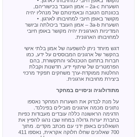
מקושר באופן חיובי למחויבותו לארגון. •
השערות 2a-c – אמון העובד בכישוריהם,
בכוונתם הטובה ובאמינותם של מנהליו יהיה
מקושר באופן חיובי למחויבותו לארגון. •
השערות 3a-b – אמון העובד ביכולתה וביושר
המדיניות הארגונית יהיה מקושר באופן חיובי
למחויבותו הארגונית.
דגש מיוחד ניתן להשפעה של אמון בלתי אישי
בהקשר של ארגונים המבוססים על ידע, כמו
חברות בתחום הטכנולוגי והתקשורת, בהם
הפרמטרים של שיתוף ידע, חדשנות וקבלת
החלטות ממוקדת-ערך משחקים תפקיד מרכזי
ביצירת מחויבות ארגונית.
מתודולוגיה וניסויים במחקר
על מנת לבדוק את השערות המחקר נאספו
נתונים מכמה ארגונים מובילים בפינלנד.
הדגימה הראשונה כללה עובדים מעבודות כפיות
בחברת יערות גדולה במחוז שבו נהגו להפיץ את
השאלונים באופן ידני עם מכתב מקדים. מתוך
700 שאלונים שחלו חלוקה אקראית, נאספו 411