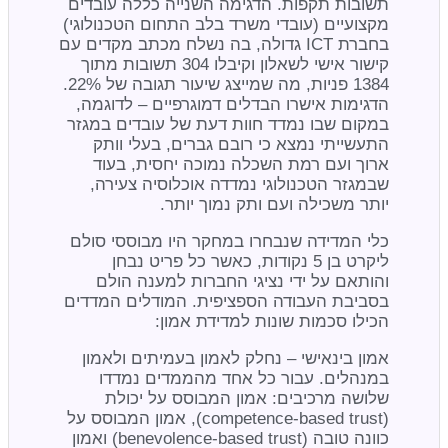
תשובות תקפות. הדגימה השנייה כללה עובדים
מקצועיים (עובדי משרד בלב התחום הטכנולוגי)
בחברת ICT גדולה, בה נשלח מכתב מקדים עם
קישור אישי לשאלון וקיבלו 304 תשובות מתוך
1384 פניות, מה שמייצג שיעור תגובה של 22%.
הדגימות אישרו הבדלים דמוגרפיים – לדוגמה,
במקום שבו נמדד חוות דעת של עובדים במגזר
התעשייתי נמצא כי רובם גברים, בעלי וותק
ארוך ועם רמת השכלה נמוכה יחסית, בעוד
שבמגזר הטכנולוגי נמדדה אוכלוסיה צעירה,
יותר משכילה ועם ותק נמוך יותר.
כלי המדידה שנבחרו במחקר היו מבוססי סולם
ליקרט בן 5 נקודות, כאשר כל פריט נבחן
והותאם על ידי נציגי החברות למענה הולם
בסביבת העבודה הספציפית. המודלים המדדים
הכילו סכמות שונות למדידת אמון:
אמון בינאישי – נחלק לאמון בעמיתים ולאמון
במנהלים. עבור כל אחד מהממדים נמדדו
שלושה מרכיבים: אמון המבוסס על יכולת
(competence-based trust), אמון המבוסס על
כוונה טובה (benevolence-based trust) ואמון