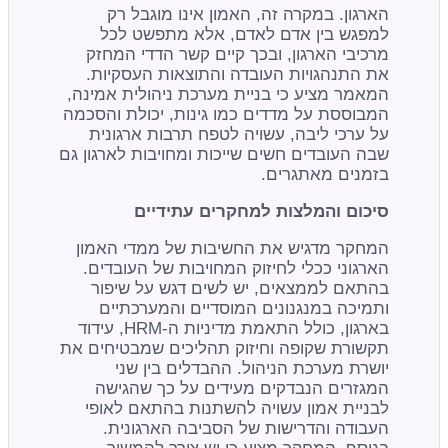
הארגון. במקרה זה, האמון אינו מוגבל רק
למפגש בין אדם לאדם, אלא מתפשט לכל
מרכיבי הארגון, ובכך קיים קשר הדדי המחזק
את התנהגויות העובדה והתוצאות העסקיות.
המאמר מציע כי בניית מערכת ניהולית אמינה,
המבוססת על מדדים כמו גינות, יכולת והסכמה
על ערכי ליבה, עשויה לטפח תרבות ארגונית
שבה העובדים חשים שייכות ומחויבות לארגון גם
בזמנים מאתגרים.
סיכום והמלצות למחקרים עתידיים
המחקר מדגיש את החשיבות של ממדי האמון
הארגוני ככלי לחיזוק המחויבות של העובדים.
בהתאם לממצאים, יש לשים דגש על שיפור
ותמיכה במנגנונים המוסדיים והמערכתיים
בארגון, כולל התאמת מדיניות ה-HRM, עידוד
תקשורת שקופה וחיזוק תהליכים שמבטיחים את
יושרת מערכת הניהול. ההבדלים בין שני
המגזרים הנבדקים מעידים על כך שהגישה
לבניית אמון עשויה להשתנות בהתאם לאופי
העבודה והדרישות של הסביבה הארגונית.