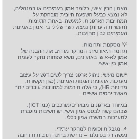
האמון הבין-אישי, כלומר אמון בעמיתים או במנהלים,
לא נמצא כבעל השפעה חיובית מובהקת על
המחויבות הארגונית. למעשה, באחת הדגימות
(תעשיית היערות) נמצא קשר שלילי בין אמון באמינות
העמיתים לבין מחויבות.
💡 מסקנות ותרומות:
תרומה תיאורטית: המחקר מרחיב את ההבנה של
אמון לא-אישי בארגונים, נושא שפחות נחקר לעומת
אמון בין-אישי.
יישום מעשי: ניהול ארגוני צריך לשים דגש על עיצוב
מערכות ארגוניות הוגנות ואמינות (כגון תקשורת,
מדיניות HR), כי אלה תורמות למחויבות עובדים יותר
מאשר יחסים אישיים.
במיוחד בארגונים מבוזרים/מורכבים (כמו ICT),
שבהם קשה לבסס אמון אישי, יש חשיבות מוגברת
למערכות המשרה אמון כללי.
📌 מגבלות וסוגיות למחקר עתידי:
נעשה רק בפינלנד – נדרשת בחינה תרבותית רחבה