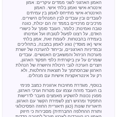
האמון הארגוני לשני ממדים עיקריים: אמון
אינטרא-אישי ואמון בלתי אישי. האמון
האינטרא-אישי מתייחס לאמון בין עמיתים
לעובדים ובין עובדים לבין המנהלים הישירים.
מרכיבים מרכזיים בממד זה הם יכולת, כוונה
טובה ואמינות; כלומר, העובד סומך על כישורי
האדם, על רצונו לפעול לטובתו ועל אמינותו
בעמידה בהבטחות. לעומת זאת, אמון בלתי
אישי (או מוסדי) נוגע לאמון במבנה, בתהליכים
ובמדיניות הארגוניים, ובייחוד להערכה של יושרת
מערכות הניהול והמשאבים האנושיים. עובדים
שומרים על עין ביקורתית כלפי תפקוד הארגון,
ויוצרים הערכה לגבי היכולת והיושרה של הנהלת
הארגון שבהסתמך על תוצאות והחלטות, ולא
רק על אינטראקציות אישיות עם מנהלים.
בנוסף, מוגדרת מחויבות ארגונית כמצב פנימי
בו העובד מזהה עצמו עם מטרות וערכי הארגון,
מפגין נכונות להשקיע מאמצים מעבר לדרישות
התפקיד ומרגיש רצון לשמירת הקשר עם הארגון.
תיאוריות שונות (כגון תיאוריית החוזה הפסיכולוגי
ותורת ההחלפה החברתית) מסבירות כי חיזוק
האמון בין העובדים לארגון מוביל לתגובה הדדית