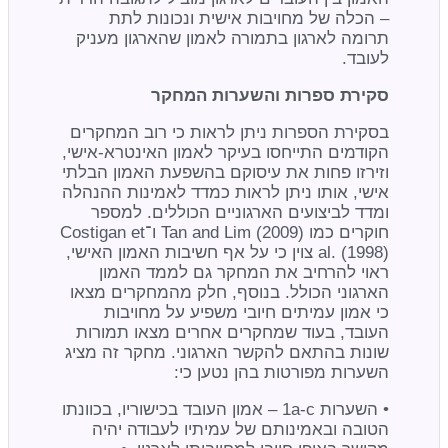
– הכלה של מחויבות אישית ונכונות לתת
תרומה לארגון בתמורה לאמון שהארגון מעניק
לעובד.
סקירת ספרות והשערות המחקר
בסקירת הספרות ניתן לראות כי רוב המחקרים
הקודמים התייחסו בעיקר לאמון האינטרא-אישי,
וזירזו פחות את עיסוקם בהשפעת האמון הבלתי
אישי, אותו ניתן לראות כמדד לאמינות ההנהלה
ומדד לביצועים הארגוניים הכוללים. למספר
חוקרים כמו Tan and Lim (2009) ו־Costigan et
al. (1998) צוין כי על אף חשיבות האמון האישי,
ראוי להרחיב את המחקר גם לממד האמון
הארגוני הכולל. בנוסף, חלק מהמחקרים מצאו
כי אמון עמיתים חיובי משפיע על מחויבות
העובד, בעוד שמחקרים אחרים מצאו תמורות
שונות בהתאם להקשר הארגוני. מחקר זה מציג
השערות מפורטות בהן נטען כי:
• השערות 1a-c – אמון העובד בכישוריו, בכוונתו
הטובה ובאמינותם של עמיתיו לעבודה יהיה