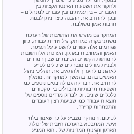
בנוסף, המחקר מציע כי יש צורך להמשיך
ולחקור את השפעות האינטראקציות בין
העובדים – בין עמיתים ובין עובדים למנהלים –
ובכך להרחיב את ההבנה כיצד ניתן לבנות
תרבות אמון משולבת.
המחקר גם מדגיש את החשיבות של הערכת
משתני בקרה כמו ותק, גיל ויחידת עבודה, כיוון
שגורמים אלה עשויים להשפיע על תפיסת
האמון והמחויבות בארגון. הערכות אלו חשובות
להמחשת הקשרים הסיבתיים שבין המדדים
ולבניית מודלים מובהקים שיכולים לסייע
לארגונים להעריך ולהתאים את תהליכי ניהול
האנשים בהם. בהמשך למחקר זה, מומלץ
להרחיב את הבדיקה גם להיבטים נוספים כמו
השפעות תרבותיות והבדלים בין סקטורים
כלכליים שונים, וכן לבדוק מדדים נוספים של
תוצאות עבודה כמו שביעות רצון העובדים
והתפתחות קריירה.
לסיכום, המחקר מצביע על כך שאמון בלתי
אישי, המתבטא בהערכה חיובית של יכולת
הארגון והגינות המדיניות שלו, הוא המניע