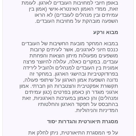
באופן חיובי למחויבות העובדים לארגון. לעומת
זאת, ממדי האמון האינטרא-אישי (אמון בין
עמיתים ובין מנהלים לעובדים) לא הראו
השפעה מובהקת על מחויבות העובדים.
מבוא ורקע
במבוא המחקר מובעת החשיבות של העובדים
כנכס חיוני לארגונים, אשר לעיתים קרובות
מושפעים מפעולות מיתון הוצאות והפחתת
עובדים. במקרים כאלה, עלולה להיווצר פרצה
אמונית בין העובדים למנהלים ולהוביל לירידה
בפרודוקטיביות ובהישגי הארגון. במחקר זה
נדונה השפעת אמון הארגון על שיתופי פעולה,
תקשורת אפקטיבית והצטברות הון חברתי. אמון
ארגוני מוגדר הן כאמון בפרטים (כגון עמיתים
ומנהלים) והן כאמון במערכות הארגוניות, זאת
בהתבסס על תפקוד הארגון והחלטותיו
המדיניות והניהוליות.
מסגרת תיאורטית והגדרות יסוד
על פי המסגרת התיאורטית, ניתן לחלק את