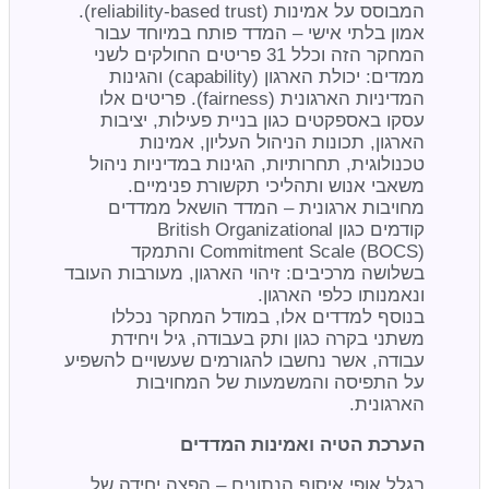
המבוסס על אמינות (reliability-based trust).
אמון בלתי אישי – המדד פותח במיוחד עבור
המחקר הזה וכלל 31 פריטים החולקים לשני
ממדים: יכולת הארגון (capability) והגינות
המדיניות הארגונית (fairness). פריטים אלו
עסקו באספקטים כגון בניית פעילות, יציבות
הארגון, תכונות הניהול העליון, אמינות
טכנולוגית, תחרותיות, הגינות במדיניות ניהול
משאבי אנוש ותהליכי תקשורת פנימיים.
מחויבות ארגונית – המדד הושאל ממדדים
קודמים כגון British Organizational
Commitment Scale (BOCS) והתמקד
בשלושה מרכיבים: זיהוי הארגון, מעורבות העובד
ונאמנותו כלפי הארגון.
בנוסף למדדים אלו, במודל המחקר נכללו
משתני בקרה כגון ותק בעבודה, גיל ויחידת
עבודה, אשר נחשבו להגורמים שעשויים להשפיע
על התפיסה והמשמעות של המחויבות
הארגונית.
הערכת הטיה ואמינות המדדים
בגלל אופי איסוף הנתונים – הפצה יחידה של