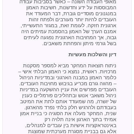
מאופי העבודה השונה – כאשר בסביבות עבודה
המבוססות על ידע וחדשנות, חשיבות האמון
במנגנונים מוסדיים גוברת, דבר המעודד את
העובדים להיות יותר מעורבים ולפתח זהות
ארגונית חזקה. לעומת זאת, במגזר התעשייתי,
אמנם הערך של האמון בהסמכת עמיתים היה
גבוה, אך המחויבות הארגונית נפגעה לעיתים
בשל גורמי מיתון והפחתת משאבים.
דיון והשלכות מעשיות
ניתוח תוצאות המחקר מביא למספר מסקנות
מרכזיות. ראשית, נמצא כי האמון הבלתי אישי –
כלומר האמון במבנה הארגוני ובמדיניות הניהול
– מהווה גורם מכריע בגיבוש מחויבות העובדים.
העובדים מפרשים את עניין ההשקעה במדיניות
ניהול משאבי אנוש ובתהליכים פורמליים כענין
של יושרה, מה שמעודד אותם לתת את המיטב
בעבודתם ולהרגיש חלק בלתי נפרד מהארגון.
שנית, המחקר מעלה את הסוגיה כי בניית אמון
אמיתי בתוך הארגון אינה תלויה רק
באינטראקציות אישיות בין עובדים למנהלים,
אלא גם בבניית מסגרת מערכתית שמוצגת