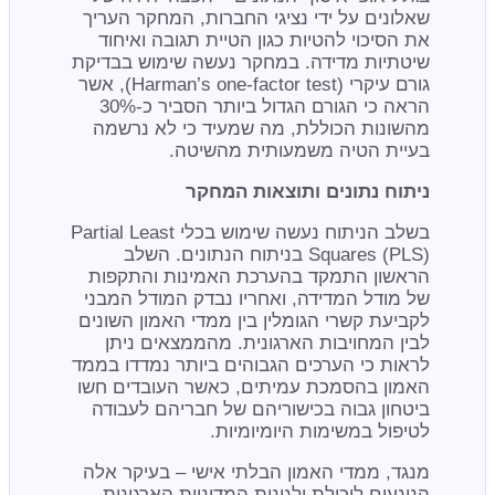
שאלונים על ידי נציגי החברות, המחקר העריך
את הסיכוי להטיות כגון הטיית תגובה ואיחוד
שיטתיות מדידה. במחקר נעשה שימוש בבדיקת
גורם עיקרי (Harman’s one-factor test), אשר
הראה כי הגורם הגדול ביותר הסביר כ-30%
מהשונות הכוללת, מה שמעיד כי לא נרשמה
בעיית הטיה משמעותית מהשיטה.
ניתוח נתונים ותוצאות המחקר
בשלב הניתוח נעשה שימוש בכלי Partial Least
Squares (PLS) בניתוח הנתונים. השלב
הראשון התמקד בהערכת האמינות והתקפות
של מודל המדידה, ואחריו נבדק המודל המבני
לקביעת קשרי הגומלין בין ממדי האמון השונים
לבין המחויבות הארגונית. מהממצאים ניתן
לראות כי הערכים הגבוהים ביותר נמדדו בממד
האמון בהסמכת עמיתים, כאשר העובדים חשו
ביטחון גבוה בכישוריהם של חבריהם לעבודה
לטיפול במשימות היומיומיות.
מנגד, ממדי האמון הבלתי אישי – בעיקר אלה
הנוגעים ליכולת ולגינות המדיניות הארגונית –