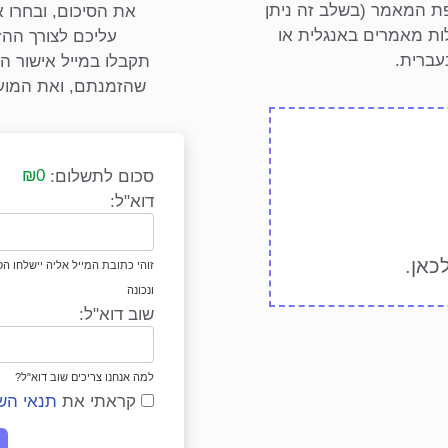
פת המאמר (בשלב זה ניתן
את הסיכום, ובחרו
לבד). ניתן להעלות מאמרים באנגלית או
עליכם לצורך הה
עברית.
תקבלו במייל אישור ה
שהזמנתם, ואת המועד
₪0
סכום לתשלום:
דוא"ל:
לכאן
.
זוהי כתובת המייל אליה יישלחו הס
ונכונה
שוב דוא"ל:
למה אנחנו צריכים שוב דוא"ל?
קראתי את
תנאי הש